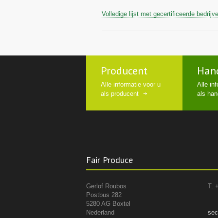
Volledige lijst met gecertificeerde bedrijv
Producent
Han
Alle informatie voor u
Alle in
als producent
als han
Fair Produce
Gerlof Roubos
T. 
Postbus 282
5280 AG Boxtel
Nederland
sec